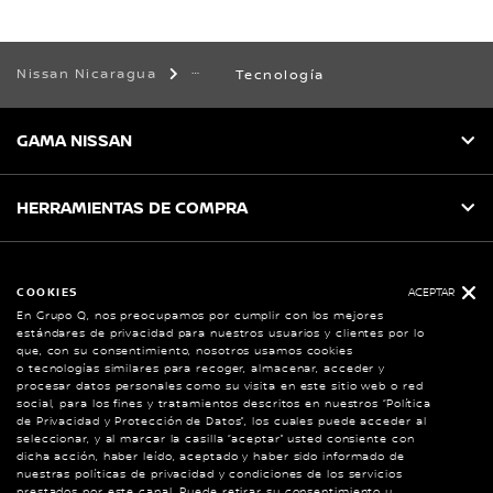
Nissan Nicaragua
Tecnología
GAMA NISSAN
HERRAMIENTAS DE COMPRA
SERVICIO AL CLIENTE
COOKIES
ACEPTAR
En Grupo Q, nos preocupamos por cumplir con los mejores
estándares de privacidad para nuestros usuarios y clientes por lo
NISSAN SOCIAL
que, con su consentimiento, nosotros usamos cookies
o tecnologías similares para recoger, almacenar, acceder y
facebook
twitter
youtube
instagram
procesar datos personales como su visita en este sitio web o red
social, para los fines y tratamientos descritos en nuestros “Política
de Privacidad y Protección de Datos”, los cuales puede acceder al
seleccionar, y al marcar la casilla “aceptar” usted consiente con
dicha acción, haber leído, aceptado y haber sido informado de
Sitio Global
nuestras políticas de privacidad y condiciones de los servicios
prestados por este canal. Puede retirar su consentimiento u