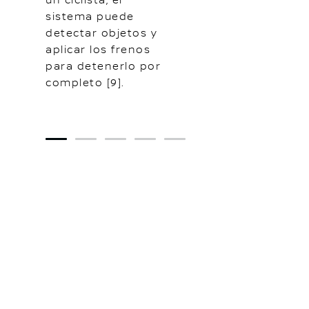
un ciclista, el
sistema puede
detectar objetos y
aplicar los frenos
para detenerlo por
completo [9].
1
2
3
4
5