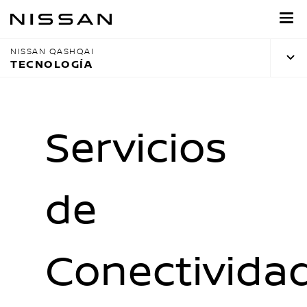
Regresar
al
contenido
NISSAN QASHQAI
principal
TECNOLOGÍA
Servicios
de
Conectivida