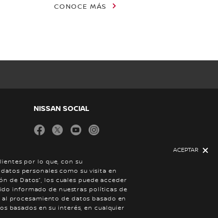
CONOCE MÁS
NISSAN SOCIAL
facebook
twitter
youtube
instagram
ACEPTAR
ientes por lo que, con su
 datos personales como su visita en
ción de Datos”, los cuales puede acceder
 sido informado de nuestras políticas de
se al procesamiento de datos basado en
os basados en su interés, en cualquier
iones
© Nissan 2026