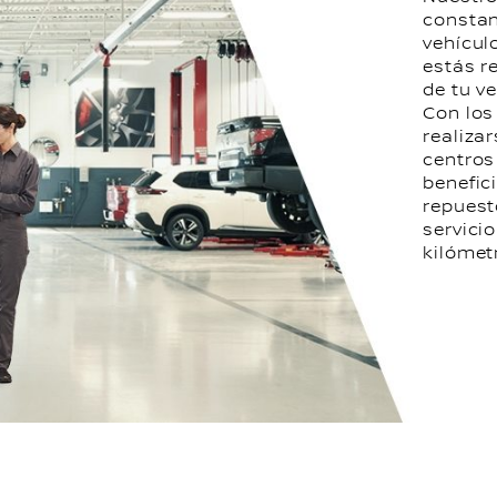
constan
vehícul
estás r
de tu ve
Con lo
realiza
centros 
benefic
repuesto
servici
kilómet