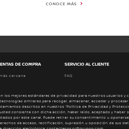
CONOCE MÁS
ENTAS DE COMPRA
SERVICIO AL CLIENTE
 más cercana
FAQ
na prueba de manejo
Contactanos
 los mejores estándares de privacidad para nuestros usuarios y cl
ecnologías similares para recoger, almacenar, acceder y procesar
Cuota
tratamientos descritos en nuestros “Política de Privacidad y Protec
ar” usted consiente con dicha acción, haber leído, aceptado y haber
restados por este canal. Puede retirar su consentimiento u oponer
erechos de acceso, rectificación, supresión u oposición de sus dat
Cookies
Términos y Condic
a dirección electrónica: contactanos.ni@grupoq.com