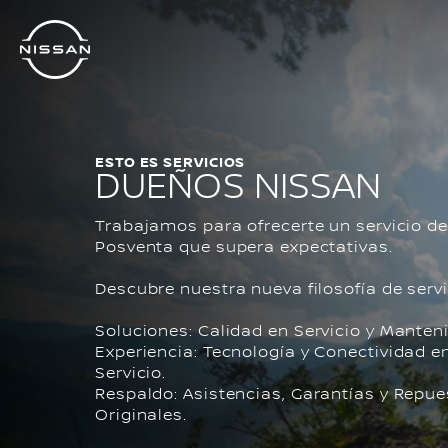
Regresar
al
contenido
principal
ESTO ES SERVICIOS
DUEÑOS NISSAN
Trabajamos para ofrecerte un servicio de
Posventa que supera expectativas.
Descubre nuestra nueva filosofía de servi
S
oluciones: Calidad en Servicio y Manten
E
xperiencia: Tecnología y Conectividad e
Servicio.
R
espaldo: Asistencias, Garantías y Repu
Originales.