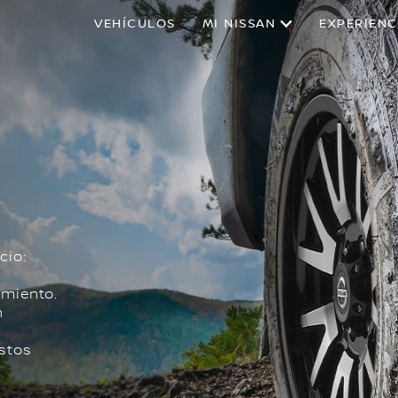
VEHÍCULOS
MI NISSAN
EXPERIENC
cio:
imiento.
n
estos