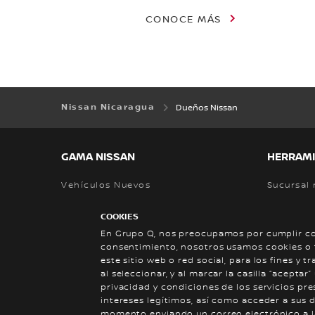
CONOCE MÁS
Nissan Nicaragua
Dueños Nissan
GAMA NISSAN
HERRAMI
Vehículos Nuevos
Sucursal
Agenda u
COOKIES
Cotizar
En Grupo Q, nos preocupamos por cumplir con
consentimiento, nosotros usamos cookies o t
Calcular 
este sitio web o red social, para los fines y 
al seleccionar, y al marcar la casilla “acept
privacidad y condiciones de los servicios p
intereses legítimos, así como acceder a sus d
Sitio Global
momento enviando un correo electrónico a l