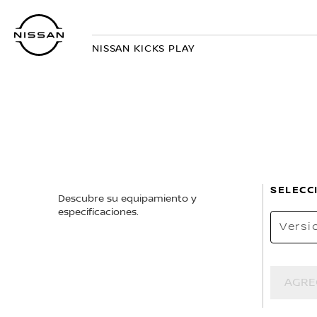
Regresar
al
contenido
NISSAN KICKS PLAY
principal
SELECC
Descubre su equipamiento y
especificaciones.
Versi
AGRE