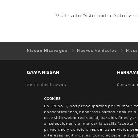
Visita a tu Distribuidor Autoriz
Nissan Nicaragua
Nuevos Vehículos
Nissa
GAMA NISSAN
HERRAMI
Vehículos Nuevos
Sucursal
Agenda u
COOKIES
Cotizar
En Grupo Q, nos preocupamos por cumplir con
consentimiento, nosotros usamos cookies o t
Calcular 
este sitio web o red social, para los fines y 
al seleccionar, y al marcar la casilla “acept
privacidad y condiciones de los servicios p
intereses legítimos, así como acceder a sus d