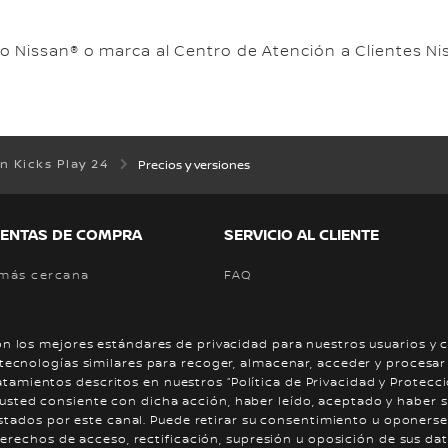
ado Nissan® o marca al Centro de Atención a Clientes N
n Kicks Play 24
Precios y versiones
ENTAS DE COMPRA
SERVICIO AL CLIENTE
 más cercana
FAQ
na prueba de manejo
Contactanos
 los mejores estándares de privacidad para nuestros usuarios y cl
ecnologías similares para recoger, almacenar, acceder y procesar
Cuota
tratamientos descritos en nuestros “Política de Privacidad y Protec
ar” usted consiente con dicha acción, haber leído, aceptado y haber
restados por este canal. Puede retirar su consentimiento u oponer
erechos de acceso, rectificación, supresión u oposición de sus dat