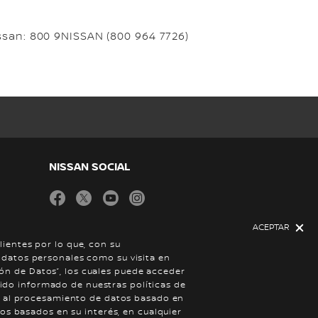
issan: 800 9NISSAN (800 964 7726)
NISSAN SOCIAL
facebook
twitter
youtube
instagram
ACEPTAR
ientes por lo que, con su
 datos personales como su visita en
ción de Datos”, los cuales puede acceder
 sido informado de nuestras políticas de
se al procesamiento de datos basado en
os basados en su interés, en cualquier