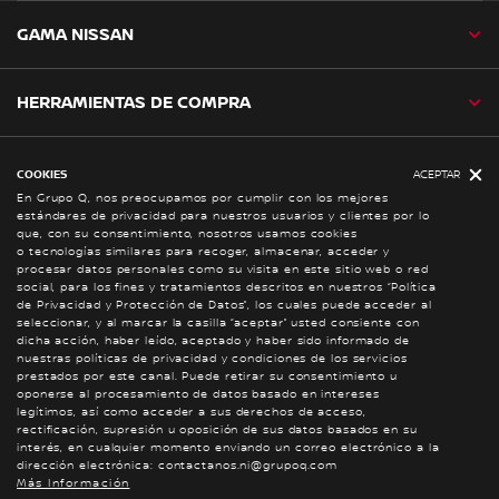
GAMA NISSAN
HERRAMIENTAS DE COMPRA
SERVICIO AL CLIENTE
COOKIES
ACEPTAR
En Grupo Q, nos preocupamos por cumplir con los mejores
estándares de privacidad para nuestros usuarios y clientes por lo
que, con su consentimiento, nosotros usamos cookies
NISSAN SOCIAL
o tecnologías similares para recoger, almacenar, acceder y
procesar datos personales como su visita en este sitio web o red
facebook
twitter
youtube
instagram
social, para los fines y tratamientos descritos en nuestros “Política
de Privacidad y Protección de Datos”, los cuales puede acceder al
seleccionar, y al marcar la casilla “aceptar” usted consiente con
dicha acción, haber leído, aceptado y haber sido informado de
Sitio Global
nuestras políticas de privacidad y condiciones de los servicios
prestados por este canal. Puede retirar su consentimiento u
oponerse al procesamiento de datos basado en intereses
legítimos, así como acceder a sus derechos de acceso,
Cookies
rectificación, supresión u oposición de sus datos basados en su
Términos y Condiciones
interés, en cualquier momento enviando un correo electrónico a la
dirección electrónica: contactanos.ni@grupoq.com
© Nissan 2026
Más Información